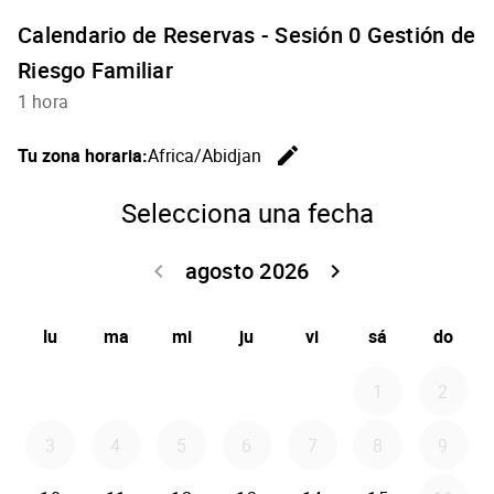
Calendario de Reservas - Sesión 0 Gestión de
Riesgo Familiar
1 hora
edit
Tu zona horaria:
Africa/Abidjan
Cambiar l
Selecciona una fecha
agosto 2026
keyboard_arrow_left
keyboard_arrow_right
Volver julio 2
Seguir 
lu
ma
mi
ju
vi
sá
do
1
2
3
4
5
6
7
8
9